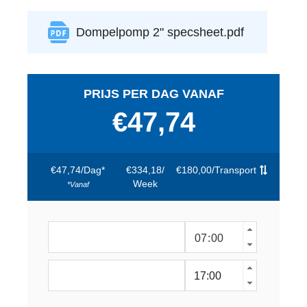
Dompelpomp 2" specsheet.pdf
PRIJS PER DAG VANAF
€47,74
€47,74
/
Dag*
€334,18
/
€180,00
/
Transport
Week
*vanaf