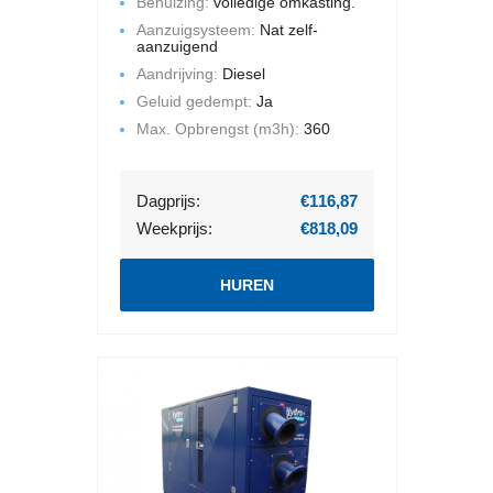
Behuizing:
volledige omkasting.
opvoerhoogte bedraagt 36 mWk.
Aanzuigsysteem:
Nat zelf-
Deze pompset is gemonteerd op
aanzuigend
een chassis met een volledige
Aandrijving:
Diesel
omkasting. Geluid gedempt.
Geluid gedempt:
Ja
Max. Opbrengst (m3h):
360
Dagprijs:
€116,87
Weekprijs:
€818,09
HUREN