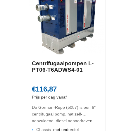
Centrifugaalpompen L-
PT06-T6ADWS4-01
€116,87
Prijs per dag vanaf
De Gorman-Rupp (5087) is een 6"
centrifugaal pomp, nat zelf-
aanzuigend, diesel aangedreven.
De maximale opbrengst is 360 m3
Chassis:
met onderstel