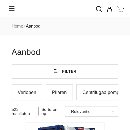
Home
Aanbod
Aanbod
FILTER
Verlopen
Pilaren
Centrifugaalpompen
523
Sorteren
resultaten
op: