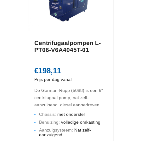
Centrifugaalpompen L-
PT06-V6A4045T-01
€198,11
Prijs per dag vanaf
De Gorman-Rupp (5088) is een 6"
centrifugaal pomp, nat zelf-
aanzuigend, diesel aangedreven.
De maximale opbrengst is 450 m3
Chassis:
met onderstel
per uur en de maximale
Behuizing:
volledige omkasting
opvoerhoogte bedraagt 60 mWk.
Aanzuigsysteem:
Nat zelf-
Deze pompset is gemonteerd op
aanzuigend
een chassis met een volledige