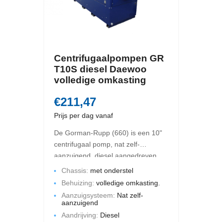
Centrifugaalpompen GR
T10S diesel Daewoo
volledige omkasting
€211,47
Prijs per dag vanaf
De Gorman-Rupp (660) is een 10"
centrifugaal pomp, nat zelf-
aanzuigend, diesel aangedreven.
De maximale opbrengst is 880 m3
Chassis:
met onderstel
per uur en de maximale
Behuizing:
volledige omkasting.
opvoerhoogte bedraagt 40 mWk.
Aanzuigsysteem:
Nat zelf-
Deze pompset is gemonteerd op
aanzuigend
een chassis met een volledige
Aandrijving:
Diesel