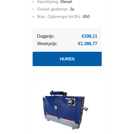
Aandrijving:
Diesel
omkasting. Geluid gedempt.
Geluid gedempt:
Ja
Max. Opbrengst (m3h):
450
Dagprijs:
€198,11
Weekprijs:
€1.386,77
HUREN