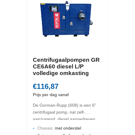
Centrifugaalpompen GR
CE6A60 diesel L/P
volledige omkasting
€116,87
Prijs per dag vanaf
De Gorman-Rupp (608) is een 6"
centrifugaal pomp, nat zelf-
aanzuigend, diesel aangedreven.
De maximale opbrengst is 360 m3
Chassis:
met onderstel
per uur en de maximale