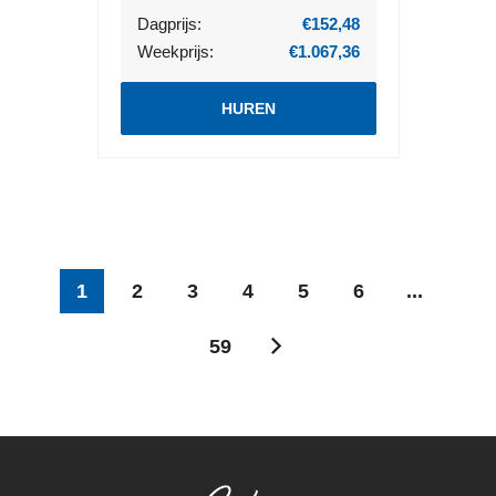
Dagprijs:
€152,48
Weekprijs:
€1.067,36
HUREN
1
2
3
4
5
6
...
59