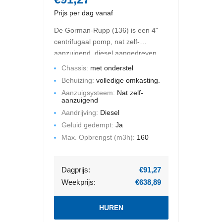
Prijs per dag vanaf
De Gorman-Rupp (136) is een 4"
centrifugaal pomp, nat zelf-
aanzuigend, diesel aangedreven.
De maximale opbrengst is 160 m3
Chassis:
met onderstel
per uur en de maximale
Behuizing:
volledige omkasting.
opvoerhoogte bedraagt 44 mWk.
Aanzuigsysteem:
Nat zelf-
Deze pompset is gemonteerd op
aanzuigend
een chassis met een volledige
Aandrijving:
Diesel
omkasting. Geluid gedempt.
Geluid gedempt:
Ja
Max. Opbrengst (m3h):
160
Dagprijs:
€91,27
Weekprijs:
€638,89
HUREN