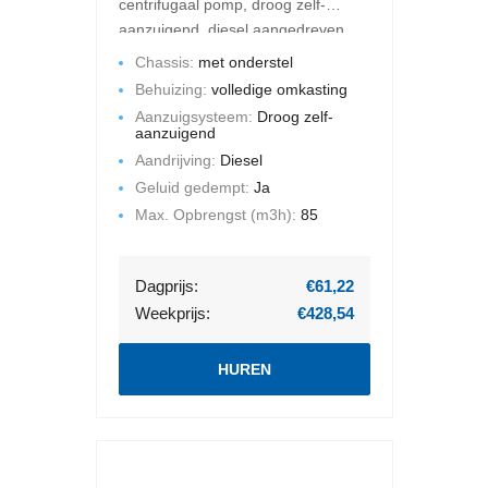
centrifugaal pomp, droog zelf-
aanzuigend, diesel aangedreven.
De maximale opbrengst is 85 m3
Chassis:
met onderstel
per uur en de maximale
Behuizing:
volledige omkasting
opvoerhoogte bedraagt 36 mWk.
Aanzuigsysteem:
Droog zelf-
Deze pompset is gemonteerd op
aanzuigend
een chassis met een volledige
Aandrijving:
Diesel
omkasting. Geluid gedempt.
Geluid gedempt:
Ja
Max. Opbrengst (m3h):
85
Dagprijs:
€61,22
Weekprijs:
€428,54
HUREN