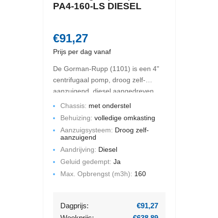
PA4-160-LS DIESEL
€91,27
Prijs per dag vanaf
De Gorman-Rupp (1101) is een 4"
centrifugaal pomp, droog zelf-
aanzuigend, diesel aangedreven.
De maximale opbrengst is 160 m3
Chassis:
met onderstel
per uur en de maximale
Behuizing:
volledige omkasting
opvoerhoogte bedraagt 19 mWk.
Aanzuigsysteem:
Droog zelf-
Deze pompset is gemonteerd op
aanzuigend
een chassis met een volledige
Aandrijving:
Diesel
omkasting. Geluid gedempt.
Geluid gedempt:
Ja
Max. Opbrengst (m3h):
160
Dagprijs:
€91,27
Weekprijs:
€638,89