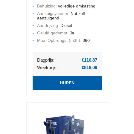
per uur en de maximale
Behuizing:
volledige omkasting
opvoerhoogte bedraagt 44 mWk.
Aanzuigsysteem:
Nat zelf-
Deze pompset is gemonteerd op
aanzuigend
een chassis met een volledige
Aandrijving:
Diesel
omkasting. Geluid gedempt.
Geluid gedempt:
Ja
Max. Opbrengst (m3h):
360
Dagprijs:
€116,87
Weekprijs:
€818,09
HUREN