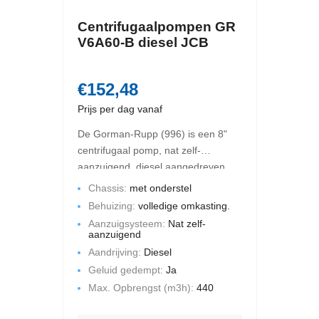
Centrifugaalpompen GR
V6A60-B diesel JCB
€152,48
Prijs per dag vanaf
De Gorman-Rupp (996) is een 8"
centrifugaal pomp, nat zelf-
aanzuigend, diesel aangedreven.
De maximale opbrengst is 440 m3
Chassis:
met onderstel
per uur en de maximale
Behuizing:
volledige omkasting.
opvoerhoogte bedraagt 53 mWk.
Aanzuigsysteem:
Nat zelf-
Deze pompset is gemonteerd op
aanzuigend
een chassis met een volledige
Aandrijving:
Diesel
omkasting. Geluid gedempt.
Geluid gedempt:
Ja
Max. Opbrengst (m3h):
440