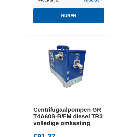
HUREN
Centrifugaalpompen GR
T4A60S-B/FM diesel TR3
volledige omkasting
€91,27