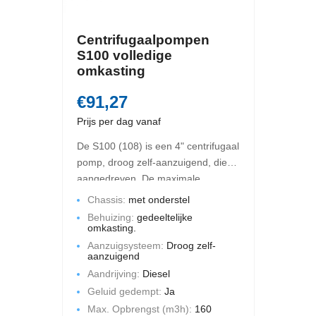
Centrifugaalpompen
S100 volledige
omkasting
€91,27
Prijs per dag vanaf
De S100 (108) is een 4" centrifugaal
pomp, droog zelf-aanzuigend, diesel
aangedreven. De maximale
opbrengst is 160 m3 per uur en de
Chassis:
met onderstel
maximale opvoerhoogte bedraagt
Behuizing:
gedeeltelijke
22 mWk. Deze pompset is
omkasting.
gemonteerd op een chassis met
Aanzuigsysteem:
Droog zelf-
aanzuigend
een volledige omkasting. Geluid
Aandrijving:
Diesel
gedempt.
Geluid gedempt:
Ja
Max. Opbrengst (m3h):
160