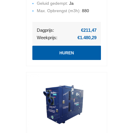
omkasting. Geluid gedempt.
Geluid gedempt:
Ja
Max. Opbrengst (m3h):
880
Dagprijs:
€211,47
Weekprijs:
€1.480,29
HUREN