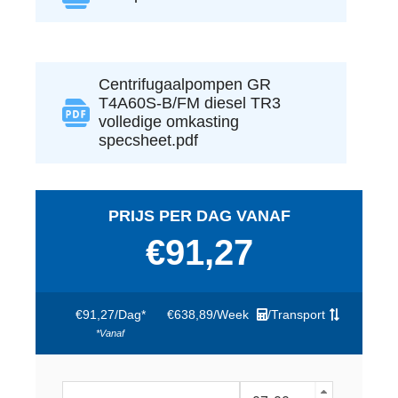
Centrifugaalpompen GR
T4A60S-B/FM diesel TR3
volledige omkasting
specsheet.pdf
PRIJS PER DAG VANAF
€91,27
€91,27
/
Dag*
€638,89
/
Week
/
Transport
*vanaf