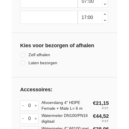
Kies voor bezorgen of afhalen
Zelf afhalen
Laten bezorgen
Accessoires:
Afvoerslang 4" HDPE
€21,15
Female + Male L= 6 m
P.ST.
Watermeter DN100/PN16
€44,52
digitaal
P.ST.
Watermeter 4" WI100 met