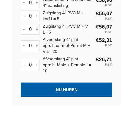
€38,96
4" aansluiting
P.ST.
Zuigslang 4" PVC M +
€56,07
korf L= 5
P.ST.
Zuigslang 4" PVC M + V
€56,07
L= 5
P.ST.
Afvoerslang 4" plat
€52,31
oprolbaar met Perrot M +
P.ST.
V L= 20
Afvoerslang 4" plat
€26,71
oprolb. Male + Female L=
P.ST.
10
NU HUREN